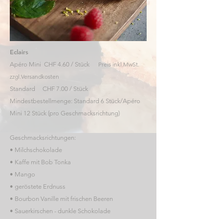
Eclairs
Apéro Mini CHF 4.60 / Stück
Preis inkl.MwSt.
zzgl.Versandkosten
Standard CHF 7.00 / Stück
Mindestbestellmenge: Standard 6 Stück/Apéro
Mini 12 Stück (pro Geschmacksrichtung)
Geschmacksrichtungen:
• Milchschokolade
• Kaffe mit Bob Tonka
• Mango
• geröstete Erdnuss
• Bourbon Vanille mit frischen Beeren
• Sauerkirschen - dunkle Schokolade