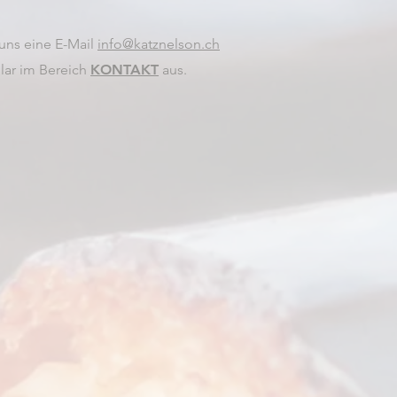
 uns eine E-Mail
info@katznelson.ch
lar im Bereich
KONTAKT
aus.