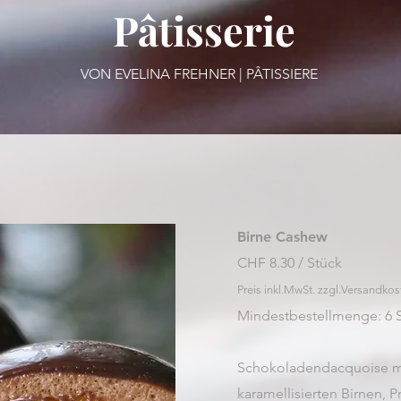
Pâtisserie
VON EVELINA FREHNER | PÂTISSIERE
Birne Cashew
CHF 8.30 / Stück
Preis inkl.MwSt. zzgl.Versandkos
Mindestbestellmenge: 6 
Schokoladendacquoise mi
karamellisierten
Birnen, 