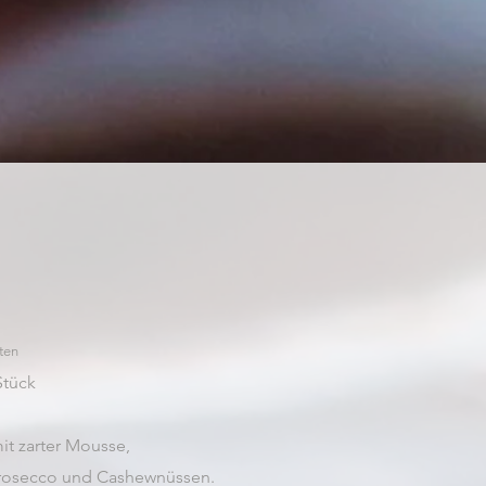
ten
Stück
t zarter Mousse,
Prosecco und Cashewnüssen.