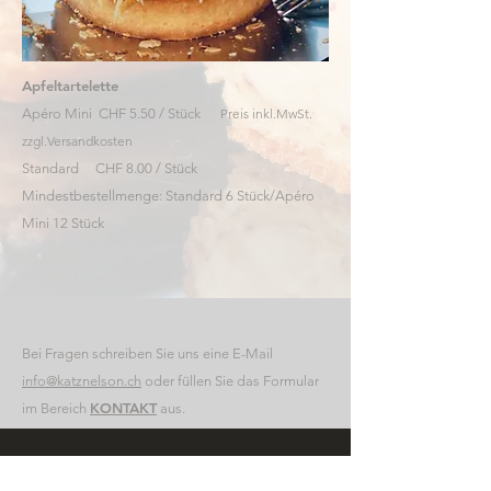
Apfeltartelette
Apéro Mini CHF 5.50 / Stück
Preis inkl.MwSt.
zzgl.Versandkosten
Standard CHF 8.00 / Stück
Mindestbestellmenge: Standard 6 Stück/Apéro
Mini 12 Stück
Bei Fragen schreiben Sie uns eine E-Mail
info@katznelson.ch
​ oder füllen Sie das Formular
KONTAKT
im Bereich
aus.