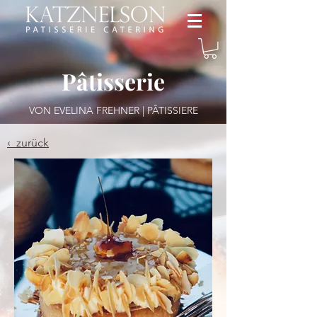
Pâtisserie
VON EVELINA FREHNER | PÂTISSIERE
‹ zurück