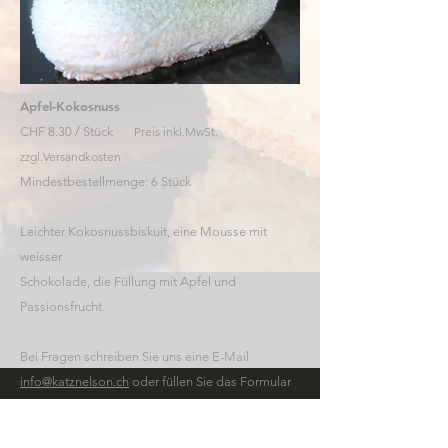
Apfel-Kokosnuss
CHF 8.30 / Stück
Preis inkl.MwSt.
zzgl.Versandkosten
Mindestbestellmenge: 6 Stück
Leichter Kokosnussbiskuit, eine Mousse mit
weisser
Schokolade, die Füllung mit Apfel und
Passionsfrucht.
Bei Fragen schreiben Sie uns eine E-Mail
info@katznelson.ch
​ oder füllen Sie das Formular
KONTAKT
im Bereich
aus.