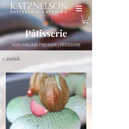
Pâtisserie
VON EVELINA FREHNER | PÂTISSIERE
‹ zurück